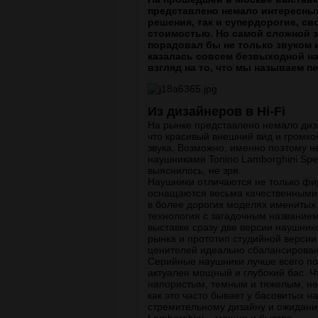
представлено немало интересны
решения, так и супердорогие, с
стоимостью. Но самой сложной з
порадовал бы не только звуком и
казалась совсем безвыходной н
взгляд на то, что мы называем 
Из дизайнеров в Hi-Fi
На рынке представлено немало диза
что красивый внешний вид и громко
звука. Возможно, именно поэтому н
наушниками Tonino Lamborghini Spe
выяснилось, не зря.
Наушники отличаются не только фи
оснащаются весьма качественными 4
в более дорогих моделях именитых 
технология с загадочным название
выставке сразу две версии наушник
рынка и прототип студийной версии
ценителей идеально сбалансированн
Серийные наушники лучше всего по
актуален мощный и глубокий бас. Ч
напористым, темным и тяжелым, не
как это часто бывает у басовитых н
стремительному дизайну и ожидани