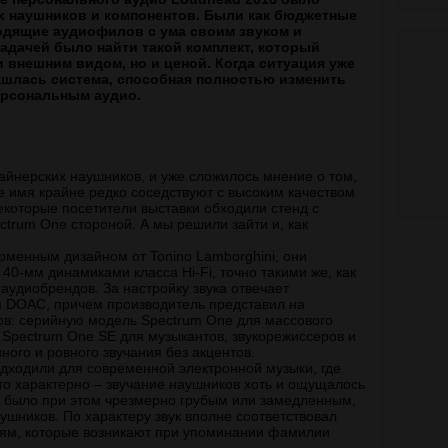
х наушников и компонентов. Были как бюджетные
водящие аудиофилов с ума своим звуком и
адачей было найти такой комплект, который
 внешним видом, но и ценой. Когда ситуация уже
ашлась система, способная полностью изменить
персональным аудио.
йнерских наушников, и уже сложилось мнение о том,
е имя крайне редко соседствуют с высоким качеством
екоторые посетители выставки обходили стенд с
ctrum One стороной. А мы решили зайти и, как
рменным дизайном от Tonino Lamborghini, они
0-мм динамиками класса Hi-Fi, точно такими же, как
аудиобрендов. За настройку звука отвечает
м DOAC, причем производитель представил на
ов: серийную модель Spectrum One для массового
 Spectrum One SE для музыкантов, звукорежиссеров и
ого и ровного звучания без акцентов.
дходили для современной электронной музыки, где
то характерно – звучание наушников хоть и ощущалось
 было при этом чрезмерно грубым или замедленным,
аушников. По характеру звук вполне соответствовал
ям, которые возникают при упоминании фамилии