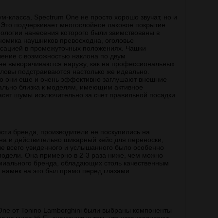
м-класса, Spectrum One не просто хорошо звучат, но и
 Это подчеркивает многослойное лаковое покрытие
ологии нанесения которого были заимствованы в
номика наушников превосходна, оголовье
иксацией в промежуточных положениях. Чашки
ение с возможностью наклона по двум
не выворачиваются наружу, как на профессиональных
оловы подстраиваются настолько же идеально.
о они еще и очень эффективно заглушают внешние
ально близка к моделям, имеющим активное
асят шумы исключительно за счет правильной посадки
ти бренда, производители не поскупились на
она и действительно шикарный кейс для переноски,
 всего увиденного и услышанного было особенно
одели. Она примерно в 2-3 раза ниже, чем можно
миального бренда, обладающих столь качественным
намек на это был прямо перед глазами.
One от Tonino Lamborghini были выбраны компоненты