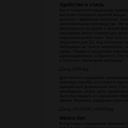
Удобство и стиль
Как и полагается наушникам премиу
выглядят солидной дорогой вещью.
деталей с эффектом металлик, техн
автомобильном производстве. Эрго
регулируется по длине с четкой ф
наушников имеют плавающее крепл
пересекающимся осям. Они хоть и 
наушниках для DJ, под анатомию г
Амбушюры не просто комфортны, н
шумы. Тишина в наушниках максим
шумоподавление, а Spectrum One г
и плотного прилегания амбушюр!
Для полного ощущения премиальнос
красивую коробку из плотного карт
украшенный фирменным лого. После
неожиданно узнать цену серийной м
было бы ожидать от наушников пре
звуком. Впрочем, недвусмысленный 
Много бит
В партнеры к наушникам Spectrum 