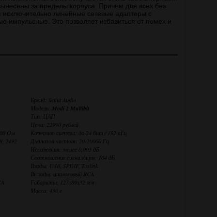
 вынесены за пределы корпуса. Причем для всех без
я исключительно линейные сетевые адаптеры с
е импульсные. Это позволяет избавиться от помех и
Бренд: Schiit Audio
Модель:
Modi 2 Multibit
Тип: ЦАП
Цена: 22990 рублей
600 Ом
Качество сигнала: до 24 бит / 192 кГц
8, 2492
Диапазон частот: 20-20000 Гц
Искажения: менее 0,003 дБ
Соотношение сигнал/шум: 104 дБ
Входы: USB, SPDIF, Toslink
Выходы: аналоговый RCA
CA
Габариты: 127x89x32 мм
Масса: 450 г