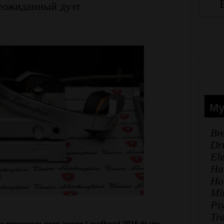
еожиданный дуэт
Му
Br
Dr
El
Ha
Ho
Mi
Ps
Tr
е персонального аудио Loudhead 2016 было