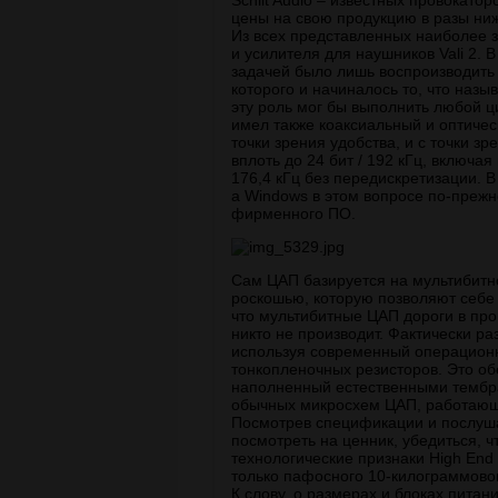
Schiit Audio – известных провокатор
цены на свою продукцию в разы ниж
Из всех представленных наиболее з
и усилителя для наушников Vali 2. 
задачей было лишь воспроизводить 
которого и начиналось то, что назы
эту роль мог бы выполнить любой ци
имел также коаксиальный и оптичес
точки зрения удобства, и с точки з
вплоть до 24 бит / 192 кГц, включая
176,4 кГц без передискретизации. В
а Windows в этом вопросе по-прежне
фирменного ПО.
Сам ЦАП базируется на мультибитн
роскошью, которую позволяют себе 
что мультибитные ЦАП дороги в прои
никто не производит. Фактически ра
используя современный операцион
тонкопленочных резисторов. Это о
наполненный естественными тембра
обычных микросхем ЦАП, работающ
Посмотрев спецификации и послушав,
посмотреть на ценник, убедиться, ч
технологические признаки High End 
только пафосного 10-килограммовог
К слову, о размерах и блоках пита