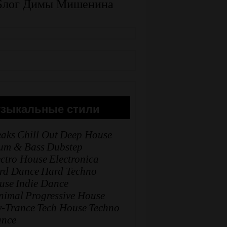
Блог Димы Мишенина
зыкальные стили
eaks
Chill Out
Deep House
um & Bass
Dubstep
ectro House
Electronica
rd Dance
Hard Techno
use
Indie Dance
nimal
Progressive House
y-Trance
Tech House
Techno
ance