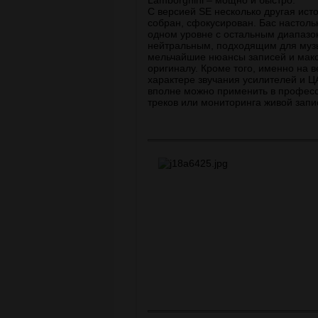
Lamborghini – мощно и быстро.
С версией SE несколько другая исто
собран, сфокусирован. Бас настольк
одном уровне с остальным диапазон
нейтральным, подходящим для муз
мельчайшие нюансы записей и макс
оригиналу. Кроме того, именно на 
характере звучания усилителей и Ц
вполне можно применить в професс
треков или мониторинга живой запи