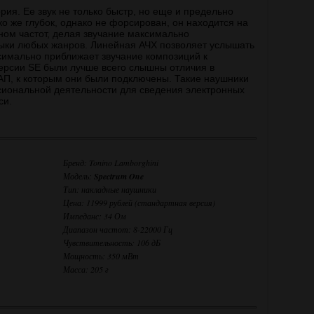
рия. Ее звук не только быстр, но еще и предельно
о же глубок, однако не форсирован, он находится на
ом частот, делая звучание максимально
ыки любых жанров. Линейная АЧХ позволяет услышать
имально приближает звучание композиций к
версии SE были лучше всего слышны отличия в
АП, к которым они были подключены. Такие наушники
иональной деятельности для сведения электронных
си.
Бренд: Tonino Lamborghini
Модель:
Spectrum One
Тип: накладные наушники
Цена: 11999 рублей (стандартная версия)
Импеданс: 34 Ом
Диапазон частот: 8-22000 Гц
Чувствительность: 106 дБ
Мощность: 350 мВт
Масса: 205 г