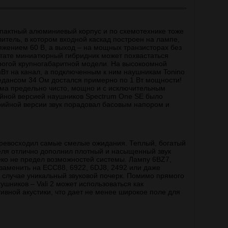
омпактный алюминиевый корпус и по схемотехнике тоже
итель, в котором входной каскад построен на лампе,
жением 60 В, а выход – на мощных транзисторах без
ьтате миниатюрный гибридник может похвастаться
рогой крупногабаритной модели. На высокоомной
мВт на канал, а подключенным к ним наушникам Tonino
едансом 34 Ом достался примерно по 1 Вт мощности!
тема предельно чисто, мощно и с исключительным
ийной версией наушников Spectrum One SE было
рийной версии звук порадовал басовым напором и
 превосходил самые смелые ожидания. Теплый, богатый
еля отлично дополнил плотный и насыщенный звук
леко не предел возможностей системы. Лампу 6BZ7,
заменить на ECC88, 6922, 6DJ8, 2492 или даже
 случае уникальный звуковой почерк. Помимо прямого
ушников – Vali 2 может использоваться как
ивной акустики, что дает не менее широкое поле для