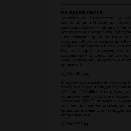
На одной лампе
Усилитель Vali 2 имеет столь же к
весьма непрост. Это гибридный усил
запитанной высоким анодным напря
использования микросхем. В резул
техническими характеристиками до
нагрузке 600 Ом он выдает до 140 
Lamborghini Spectrum One с их имп
Надо ли говорить, что звучала сис
разрешением. В сочетании со студ
слышно мельчайшие детали, а в се
динамикой.
Класс качества компонентов Schiit
тембрами саунд гибридного усилит
ЦАП Modi 2 Multibit. Но это был да
установленную в усилителе, можно 
советскую 6Н23П, получив в каждом
назначения – усиления звука для на
предварительный усилитель для акт
экспериментов.