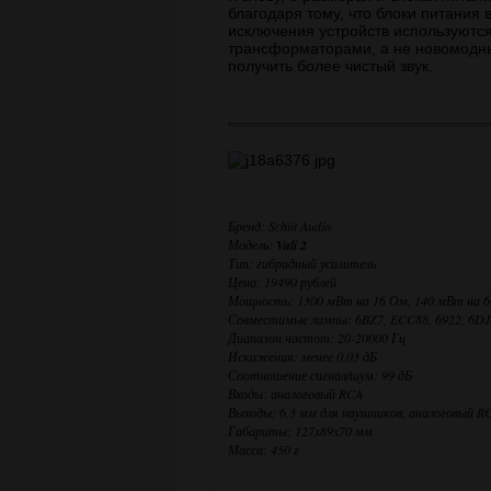
благодаря тому, что блоки питания
исключения устройств используютс
трансформаторами, а не новомодны
получить более чистый звук.
Бренд: Schiit Audio
Модель:
Vali 2
Тип: гибридный усилитель
Цена: 19490 рублей
Мощность: 1300 мВт на 16 Ом, 140 мВт на 
Совместимые лампы: 6BZ7, ECC88, 6922, 6DJ
Диапазон частот: 20-20000 Гц
Искажения: менее 0,03 дБ
Соотношение сигнал/шум: 99 дБ
Входы: аналоговый RCA
Выходы: 6,3 мм для наушников, аналоговый R
Габариты: 127x89x70 мм
Масса: 450 г