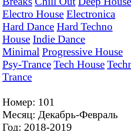
Breaks
Chill Out
Deep Hous
Electro House
Electronica
Hard Dance
Hard Techno
House
Indie Dance
Minimal
Progressive House
Psy-Trance
Tech House
Tech
Trance
Номер:
101
Месяц:
Декабрь-Февраль
Год:
2018-2019