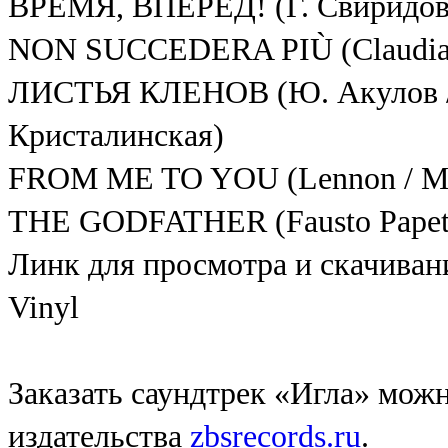
ВРЕМЯ, ВПЕРЕД! (Г. Свиридов
NON SUCCEDERA PIÙ (Claudia M
ЛИСТЬЯ КЛЕНОВ (Ю. Акулов / 
Кристалинская)
FROM ME TO YOU (Lennon / McC
THE GODFATHER (Fausto Papet
Линк для просмотра и скачиван
Vinyl
Заказать саундтрек «Игла» мож
издательства
zbsrecords.ru
.