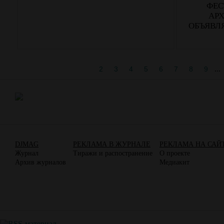
ФЕС
АРХ
ОБЪЯВЛ
...
1
2
3
4
5
6
7
8
9
DJMAG
РЕКЛАМА В ЖУРНАЛЕ
РЕКЛАМА НА САЙ
Журнал
Тиражи и распостранение
О проекте
Архив журналов
Медиакит