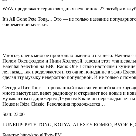
WoW продолжает серию звездных вечеринок. 27 октября в клу
It’s All Gone Pete Tong… Это — не только название популярно
современной музыки.
Многое, очень многое произошло именно из-за него. Начнем с т
Полом Окенфолдом и Ники Холлоуэй, завезли этот «танцеваль
Essential Selection на BBC Radio One 1 стало настоящей кузн
лет назад, так продолжается и сегодня: попадание в эфир Essen
сделал эту музыку невероятно популярной. И не только с пом
Сегодня Пит Тонг — признанный классик европейского хаус-дви
много выступает, ведет радиошоу и открывает все новые и но
музыкантом и дирижером Джулсом Бакли он перекладывает на 
House и Ibiza Classic. Революция продолжается…
Start: 23:00
LUNEUP: PETE TONG, KOLYA, ALEXEY ROMEO, BVOICE, 
Билеты: http://goo.gl/FvtwPM