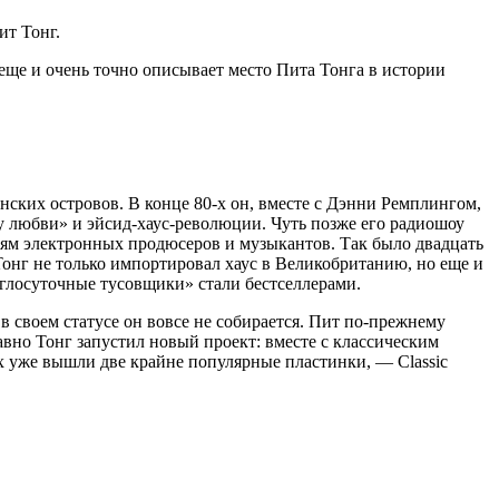
ит Тонг.
 еще и очень точно описывает место Пита Тонга в истории
нских островов. В конце 80-х он, вместе с Дэнни Ремплингом,
 любви» и эйсид-хаус-революции. Чуть позже его радиошоу
отням электронных продюсеров и музыкантов. Так было двадцать
о Тонг не только импортировал хаус в Великобританию, но еще и
углосуточные тусовщики» стали бестселлерами.
 своем статусе он вовсе не собирается. Пит по-прежнему
вно Тонг запустил новый проект: вместе с классическим
 уже вышли две крайне популярные пластинки, — Classic