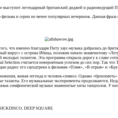
бе выступит легендарный британский диджей и радиоведущий П
го фильма и серии не менее популярных вечеринок. Данная фраза
ого, что именно благодаря Питу хаус-музыка добралась до брита
ный вирус» с острова Ибица, положив начало знаменитому «Лету
ицей молодых талантов. Эта программа открыла дорогу к славе с
tial Selection считается невероятным успехом до сих пор. Так чт
ощью радио: его саундтреки к фильмам «Пляж», «В отрыв» и «Кр
жения, живая легенда и человек-символ. Однако «бронзоветь» в
вые таланты. Его музыкальные эксперименты продолжаются. Неда
язык симфонической музыки знаменитые хиты танцполов. У них
SICKDISCO, DEEP SQUARE