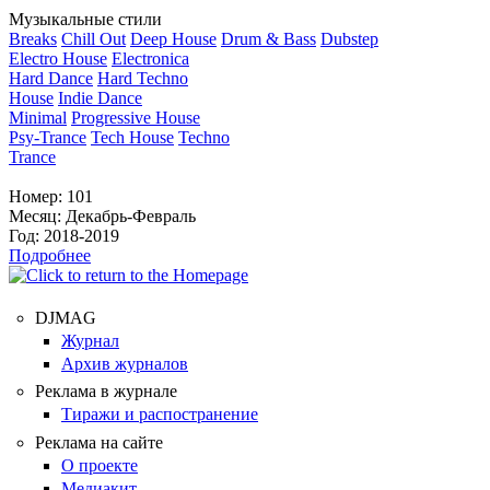
Музыкальные стили
Breaks
Chill Out
Deep House
Drum & Bass
Dubstep
Electro House
Electronica
Hard Dance
Hard Techno
House
Indie Dance
Minimal
Progressive House
Psy-Trance
Tech House
Techno
Trance
Номер:
101
Месяц:
Декабрь-Февраль
Год:
2018-2019
Подробнее
DJMAG
Журнал
Архив журналов
Реклама в журнале
Тиражи и распостранение
Реклама на сайте
О проекте
Медиакит