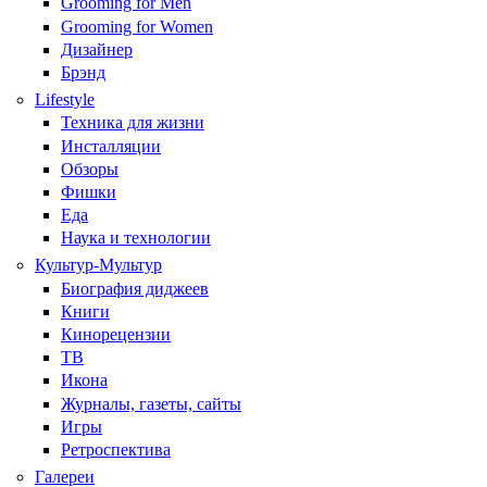
Grooming for Men
Grooming for Women
Дизайнер
Брэнд
Lifestyle
Техника для жизни
Инсталляции
Обзоры
Фишки
Еда
Наука и технологии
Культур-Мультур
Биография диджеев
Книги
Кинорецензии
ТВ
Икона
Журналы, газеты, сайты
Игры
Ретроспектива
Галереи