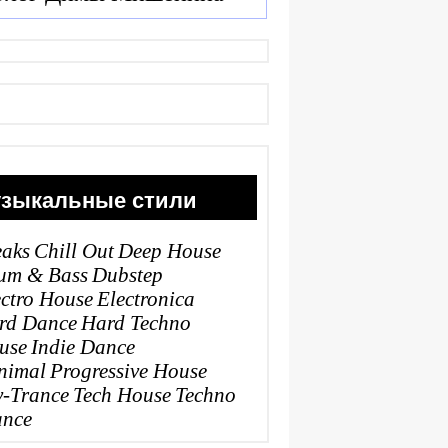
зыкальные стили
eaks
Chill Out
Deep House
um & Bass
Dubstep
ectro House
Electronica
rd Dance
Hard Techno
use
Indie Dance
nimal
Progressive House
y-Trance
Tech House
Techno
ance