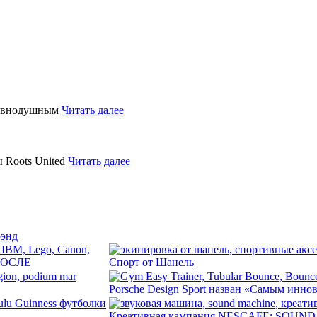
равнодушным
Читать далее
 Roots United
Читать далее
рэнд
 ПОСЛЕ
Спорт от Шанель
Porsche Design Sport назван «Самым инн
Креативная кампания NESCAFE: SOUN