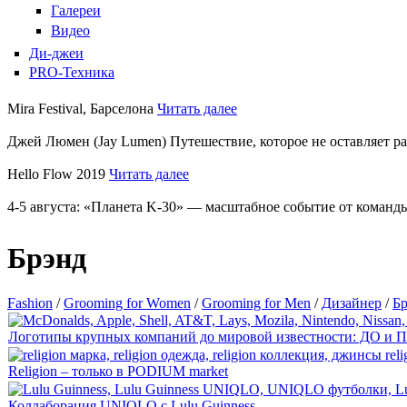
Галереи
Видео
Ди-джеи
PRO-Техника
Mira Festival, Барселона
Читать далее
Джей Люмен (Jay Lumen) Путешествие, которое не оставляет 
Hello Flow 2019
Читать далее
4-5 августа: «Планета K-30» — масштабное событие от команды
Брэнд
Fashion
/
Grooming for Women
/
Grooming for Men
/
Дизайнер
/
Б
Логотипы крупных компаний до мировой известности: ДО и
Religion – только в PODIUM market
Коллаборация UNIQLO с Lulu Guinness