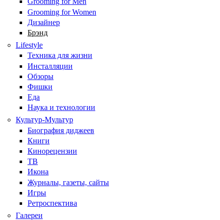
Grooming for Men
Grooming for Women
Дизайнер
Брэнд
Lifestyle
Техника для жизни
Инсталляции
Обзоры
Фишки
Еда
Наука и технологии
Культур-Мультур
Биография диджеев
Книги
Кинорецензии
ТВ
Икона
Журналы, газеты, сайты
Игры
Ретроспектива
Галереи