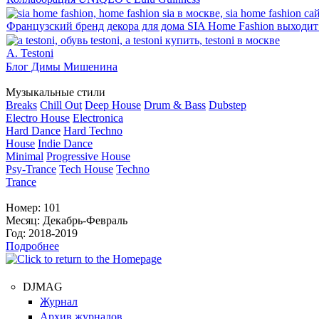
Французский бренд декора для дома SIA Home Fashion выходи
A. Testoni
Блог Димы Мишенина
Музыкальные стили
Breaks
Chill Out
Deep House
Drum & Bass
Dubstep
Electro House
Electronica
Hard Dance
Hard Techno
House
Indie Dance
Minimal
Progressive House
Psy-Trance
Tech House
Techno
Trance
Номер:
101
Месяц:
Декабрь-Февраль
Год:
2018-2019
Подробнее
DJMAG
Журнал
Архив журналов