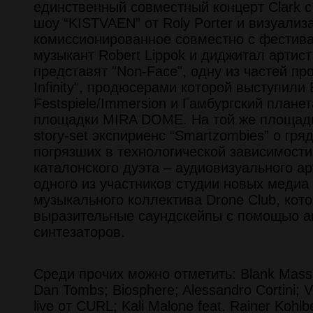
единственный совместный концерт Clark с 
шоу “KISTVAEN” от Roly Porter и визуализ
комиссионированное совместно с фестивал
музыкант Robert Lippok и диджитал артист 
представят "Non-Face", одну из частей п
Infinity", продюсерами которой выступили B
Festspiele/Immersion и Гамбургский плане
площадки MIRA DOME. На той же площадк
story-set экспириенс “Smartzombies” о гр
погрязших в технологической зависимости
каталонского дуэта – аудиовизуального ар
одного из участников студии новых медиа 
музыкального коллектива Drone Club, кот
выразительные саундскейпы с помощью а
синтезаторов.
Среди прочих можно отметить: Blank Mass
Dan Tombs; Biosphere; Alessandro Cortini; V
live от CURL; Kali Malone feat. Rainer Kohlb