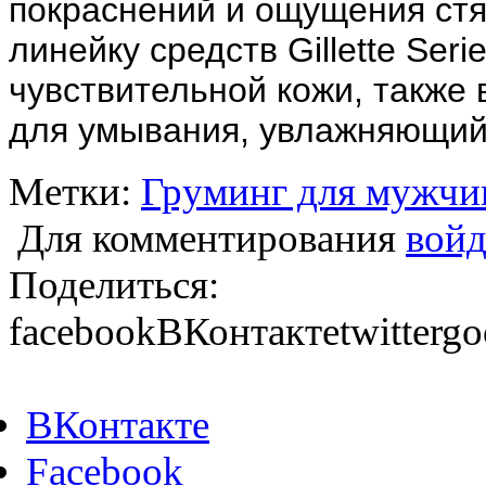
покраснений и ощущения стя
линейку средств Gillette Ser
чувствительной кожи, также 
для умывания, увлажняющий
Метки:
Груминг для мужчи
Для комментирования
войд
Поделиться:
facebook
ВКонтакте
twitter
go
ВКонтакте
Facebook