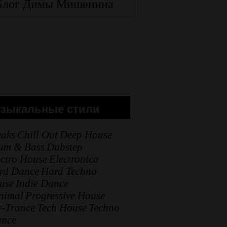
Блог Димы Мишенина
зыкальные стили
eaks
Chill Out
Deep House
um & Bass
Dubstep
ectro House
Electronica
rd Dance
Hard Techno
use
Indie Dance
nimal
Progressive House
y-Trance
Tech House
Techno
ance