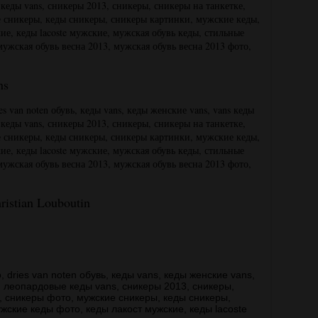
ans
istian Louboutin