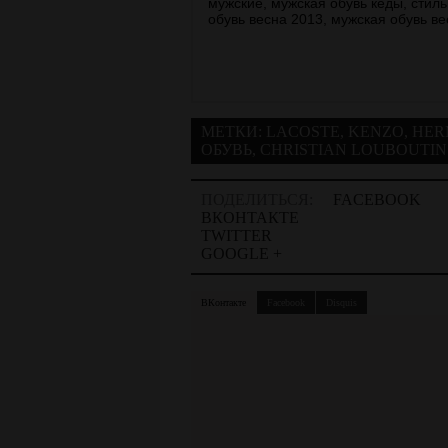
МЕТКИ:
LACOSTE
,
KENZO
,
HER
ОБУВЬ
,
CHRISTIAN LOUBOUTIN
ПОДЕЛИТЬСЯ:
FACEBOOK
ВКОНТАКТЕ
TWITTER
GOOGLE +
ВКонтакте
Facebook
Disquis