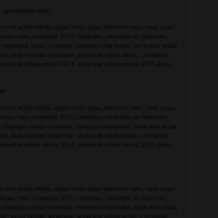
в кроличью яму
ion