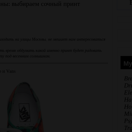
сны: выбираем сочный принт
иходить на улицы Москвы, не мешает нам интересоваться
есть время обдумать какой именно принт будет радовать
ьту под весенним солнышком.
Му
o и Vans
Br
Dr
El
Ha
Ho
Mi
Ps
Tr