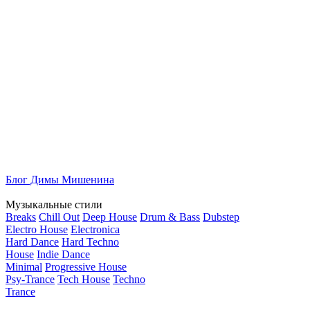
Блог Димы Мишенина
Музыкальные стили
Breaks
Chill Out
Deep House
Drum & Bass
Dubstep
Electro House
Electronica
Hard Dance
Hard Techno
House
Indie Dance
Minimal
Progressive House
Psy-Trance
Tech House
Techno
Trance