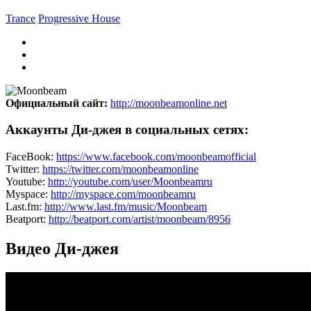
Trance
Progressive House
Официальный сайт:
http://moonbeamonline.net
Аккаунты Ди-джея в социальных сетях:
FaceBook:
https://www.facebook.com/moonbeamofficial
Twitter:
https://twitter.com/moonbeamonline
Youtube:
http://youtube.com/user/Moonbeamru
Myspace:
http://myspace.com/moonbeamru
Last.fm:
http://www.last.fm/music/Moonbeam
Beatport:
http://beatport.com/artist/moonbeam/8956
Видео Ди-джея