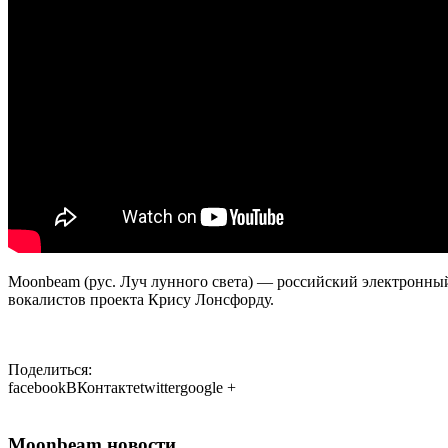
Moonbeam (рус. Луч лунного света) — российский электронны
вокалистов проекта Крису Лонсфорду.
Поделиться:
facebook
ВКонтакте
twitter
google +
Moonbeam новости