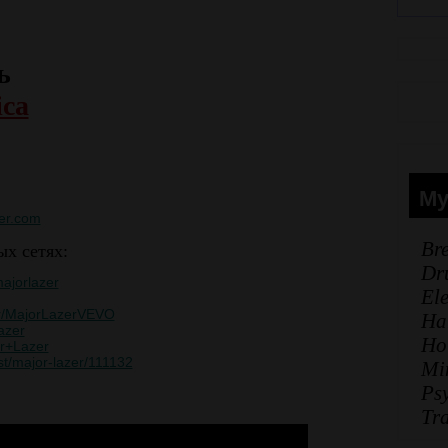
ь
ica
Му
zer.com
Br
х сетях:
Dr
ajorlazer
El
er/MajorLazerVEVO
Ha
azer
Ho
or+Lazer
st/major-lazer/111132
Mi
Ps
Tr