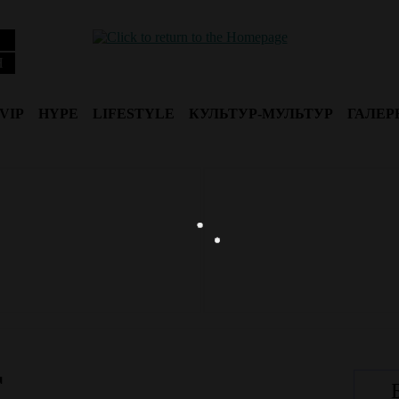
Я
VIP
HYPE
LIFESTYLE
КУЛЬТУР-МУЛЬТУР
ГАЛЕР
r