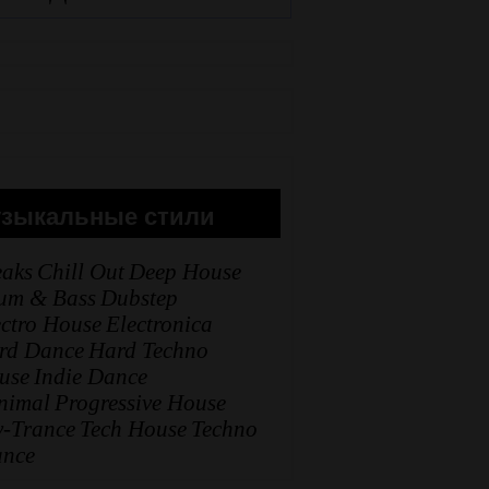
зыкальные стили
eaks
Chill Out
Deep House
um & Bass
Dubstep
ectro House
Electronica
rd Dance
Hard Techno
use
Indie Dance
nimal
Progressive House
y-Trance
Tech House
Techno
ance