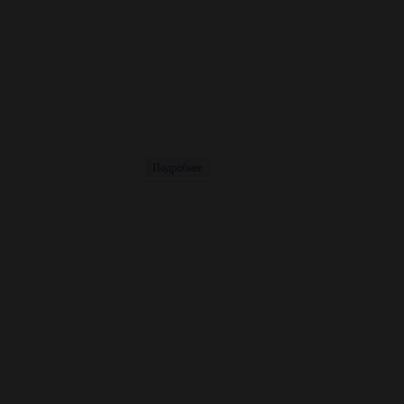
Номер:
101
Месяц:
Декабрь-
Февраль
Год:
2018-2019
Подробнее