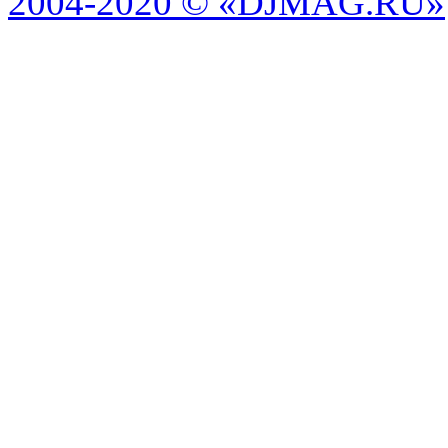
2004-2020 © «DJMAG.RU»