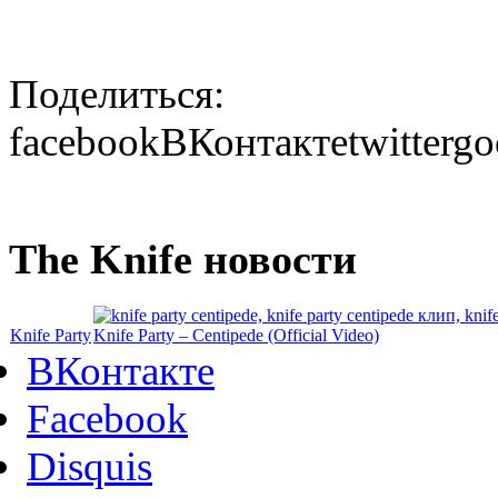
Поделиться:
facebook
ВКонтакте
twitter
go
The Knife новости
Knife Party
Knife Party – Centipede (Official Video)
ВКонтакте
Facebook
Disquis