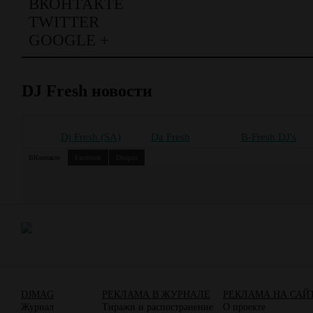
ВКОНТАКТЕ
TWITTER
GOOGLE +
DJ Fresh новости
Dj Fresh (SA)
Da Fresh
B-Fresh DJ's
ВКонтакте
Facebook
Disquis
DJMAG
РЕКЛАМА В ЖУРНАЛЕ
РЕКЛАМА НА САЙ
Журнал
Тиражи и распостранение
О проекте