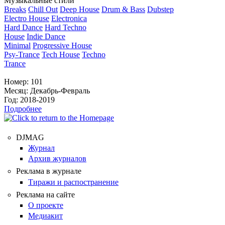
Музыкальные стили
Breaks
Chill Out
Deep House
Drum & Bass
Dubstep
Electro House
Electronica
Hard Dance
Hard Techno
House
Indie Dance
Minimal
Progressive House
Psy-Trance
Tech House
Techno
Trance
Номер:
101
Месяц:
Декабрь-Февраль
Год:
2018-2019
Подробнее
DJMAG
Журнал
Архив журналов
Реклама в журнале
Тиражи и распостранение
Реклама на сайте
О проекте
Медиакит