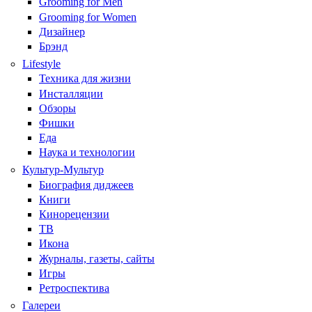
Grooming for Men
Grooming for Women
Дизайнер
Брэнд
Lifestyle
Техника для жизни
Инсталляции
Обзоры
Фишки
Еда
Наука и технологии
Культур-Мультур
Биография диджеев
Книги
Кинорецензии
ТВ
Икона
Журналы, газеты, сайты
Игры
Ретроспектива
Галереи