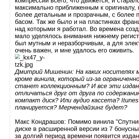
компрессии всего, что движется, и старал
максимально приближенным к оригиналу, 
более детальным и прозрачным, с более
басом. Так же было и на пластинках фран
над которыми я работал. Во времена созд
мало уделялось внимания нижнему регист
был мутным и неразборчивым, а для элек
очень важен, и мне удалось его оживить.
Дмитрий Мишенин: На каких носителях 
кроме винила, который из-за ограниченн
станет коллекционным? И все эти изда
отличаться друг от друга по содержани
компакт диск? Или аудио кассета? Itunes
планируется? Мерчендайзинг будет?
Макс Кондрашов: Помимо винила "Спутник
диске в расширенной версии из 7 бонусны
за долгий период времени появится издан