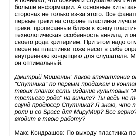
я понимал, что обычным слушателям инте
больше информации. А основные хиты за
сторонах не только из-за этого. Все фанат
первые треки на стороне пластинки лучше 
треки, прописанные ближе к концу пластин
технологическая особенность винила, и о
своего рода критерием. При этом надо отм
песен на пластинке тоже несет в себе оп
внутреннюю концепцию для слушателя. Мы
он оптимальный.
Дмитрий Мишенин: Какое впечатление о
"Спутника" по первым продажам и конта
твоих планах есть издание культовых "
третьего рода" на виниле? Ты ведь не т
саунд продюсер Спутника? Я знаю, что 
роли и со Space для МируМир? Все верно
входит в твою работу?
Макс Кондрашов: По выходу пластинка по