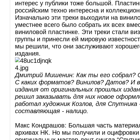
интерес у публики тоже большой. Пластин
российским техно интересна и коллекцио
Изначально эти треки выходили на винило
уместнее всего было собрать их всех вме
виниловой пластинке. Эти треки стали ви
группы и принесли ей мировую известность
мы решили, что они заслуживают хорошег
издания.
Дмитрий Мишенин: Как ты его собрал? 
С каких форматов? Винилов? Датов? И в
издания от оригинальных прошлых изда
решил заказывать для них новое оформ
работал художник Козлов, для Спутника 
составляющая - налицо.
Макс Кондрашов: Большая часть материа
архивах НК. Но мы получили и оцифровки 
оригинальных мастер-лент сингла “Спутни