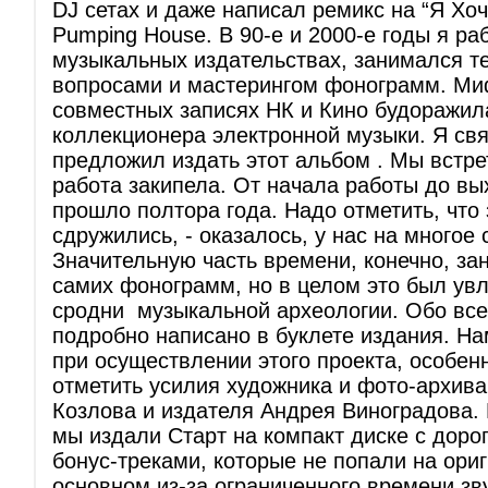
DJ сетах и даже написал ремикс на “Я Хоч
Pumping House. В 90-е и 2000-е годы я ра
музыкальных издательствах, занимался т
вопросами и мастерингом фонограмм. Ми
совместных записях НК и Кино будоражил
коллекционера электронной музыки. Я св
предложил издать этот альбом . Мы встре
работа закипела. От начала работы до вы
прошло полтора года. Надо отметить, что
сдружились, - оказалось, у нас на многое
Значительную часть времени, конечно, за
самих фонограмм, но в целом это был увл
сродни музыкальной археологии. Обо все
подробно написано в буклете издания. На
при осуществлении этого проекта, особен
отметить усилия художника и фото-архива
Козлова и издателя Андрея Виноградова.
мы издали Старт на компакт диске с дор
бонус-треками, которые не попали на ори
основном из-за ограниченного времени зв