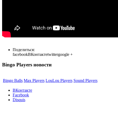
Поделиться:
facebook
ВКонтакте
twitter
google +
Bingo Players новости
Bingo Balls
Max Players
LouLou Players
Sound Players
ВКонтакте
Facebook
Disquis