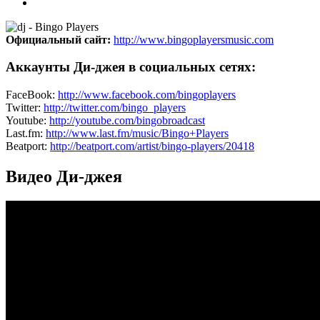
Официальный сайт:
http://www.bingoplayersmusic.com
Аккаунты Ди-джея в социальных сетях:
FaceBook:
http://www.facebook.com/bingoplayers
Twitter:
http://twitter.com/bingo_players
Youtube:
http://youtube.com/bingobroadcast
Last.fm:
http://www.last.fm/music/Bingo+Players
Beatport:
http://beatport.com/artist/bingo-players/20418
Видео Ди-джея