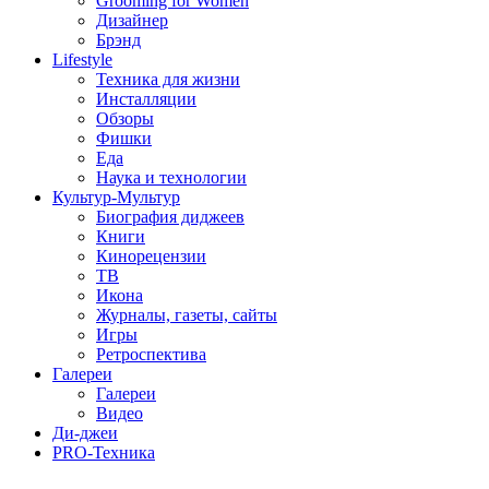
Grooming for Women
Дизайнер
Брэнд
Lifestyle
Техника для жизни
Инсталляции
Обзоры
Фишки
Еда
Наука и технологии
Культур-Мультур
Биография диджеев
Книги
Кинорецензии
ТВ
Икона
Журналы, газеты, сайты
Игры
Ретроспектива
Галереи
Галереи
Видео
Ди-джеи
PRO-Техника