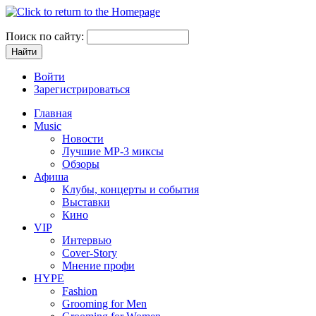
Поиск по сайту:
Войти
Зарегистрироваться
Главная
Music
Новости
Лучшие MP-3 миксы
Обзоры
Афиша
Клубы, концерты и события
Выставки
Кино
VIP
Интервью
Cover-Story
Мнение профи
HYPE
Fashion
Grooming for Men