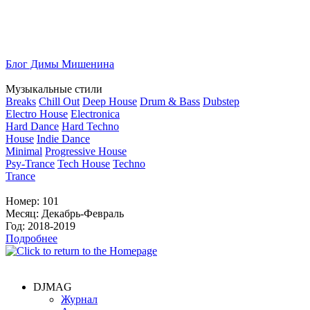
Блог Димы Мишенина
Музыкальные стили
Breaks
Chill Out
Deep House
Drum & Bass
Dubstep
Electro House
Electronica
Hard Dance
Hard Techno
House
Indie Dance
Minimal
Progressive House
Psy-Trance
Tech House
Techno
Trance
Номер:
101
Месяц:
Декабрь-Февраль
Год:
2018-2019
Подробнее
DJMAG
Журнал