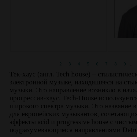
...
1
2
3
4
5
6
7
8
9
Тек-хаус (англ. Tech house) – стилистичес
электронной музыке, находящееся на стык
музыки. Это направление возникло в нача
прогрессив-хаус. Tech-House используетс
широкого спектра музыки. Это название 
для европейских музыкантов, сочетающи
эффекты acid и progressive house с чисты
подразумевающимся направлениями Detroit