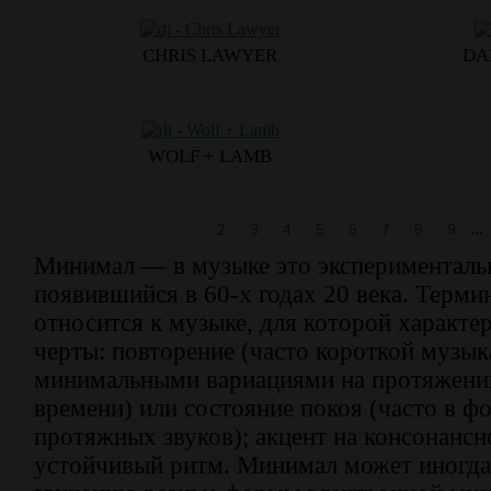
CHRIS LAWYER
DA
WOLF + LAMB
...
1
2
3
4
5
6
7
8
9
Минимал — в музыке это экспериментал
появившийся в 60-х годах 20 века. Терм
относится к музыке, для которой характе
черты: повторение (часто короткой музык
минимальными вариациями на протяжении
времени) или состояние покоя (часто в фо
протяжных звуков); акцент на консонансн
устойчивый ритм. Минимал может иногда