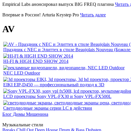
Empirical Labs анонсировал выпуск BIG FREQ плагина
Читать 
Впервые в России! Arturia Keystep Pro
Читать далее
AV
Праздник с NEC и Элиттех в стиле Beaujolais Nouveau (Божоле
HI-FI & HIGH END SHOW 2014
NEC LED Outdoor
EIKI EIP-D450 — профессиональный подход к 3D
LCD проекторы Sony VPL-FX30 и Sony VPL-FX500L
Светодиодные экраны серии LC в действии
Блог Димы Мишенина
Музыкальные стили
Breaks
Chill Out
Deep House
Drum & Bass
Dubstep