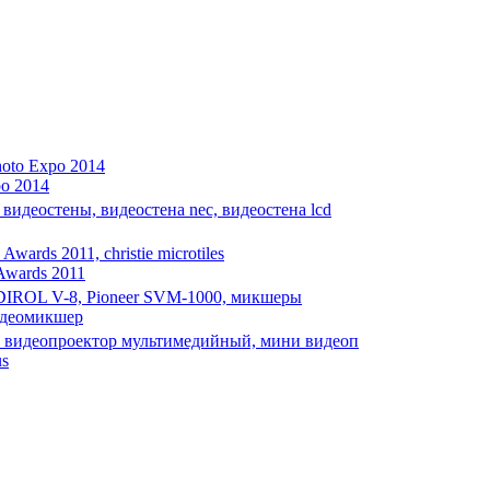
po 2014
 Awards 2011
идеомикшер
us