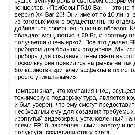
существенную роль в световом оформлен
концертов. «Приборы FR10 Bar — это не 
версия X4 Bar 20! Они имеют по 10 линз,
из которых можно осуществлять по отдель
добиваться совершенно новых образов. К
обладает мощностью в 60 Вт, и поэтому п
получается очень яркой. Все это делает 
прибором для больших стадионов. Мы ис
приборы для создания стены света высото
поскольку они появились на рынке не так 
большинства зрителей эффекты в их испо
просто уникальными».
Томпсон знал, что компания PRG, осуще
техническую поддержку тура, является к
и был уверен, что ему смогут предостави
необходимы ему для создания требуемых
изогнутый видеоэкран, установленный на 
всеми FR10, закрепленными наверху и п
полукруга, создавали стену света.