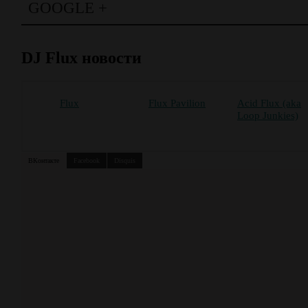
GOOGLE +
DJ Flux новости
Flux
Flux Pavilion
Acid Flux (aka
Loop Junkies)
ВКонтакте
Facebook
Disquis