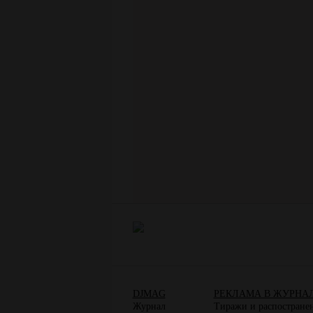
DJMAG
РЕКЛАМА В ЖУРНА
Журнал
Тиражи и распостране