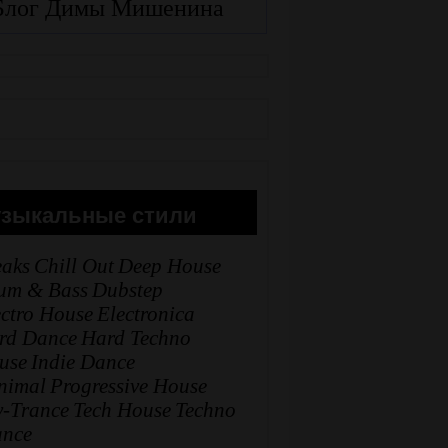
Блог Димы Мишенина
зыкальные стили
eaks
Chill Out
Deep House
um & Bass
Dubstep
ectro House
Electronica
rd Dance
Hard Techno
use
Indie Dance
nimal
Progressive House
y-Trance
Tech House
Techno
ance