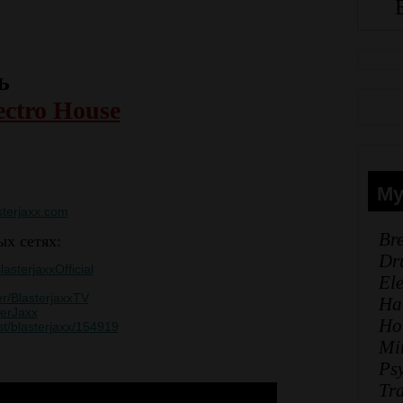
ь
ectro House
Му
sterjaxx.com
Br
х сетях:
Dr
asterjaxxOfficial
El
r/BlasterjaxxTV
Ha
terJaxx
Ho
st/blasterjaxx/154919
Mi
Ps
Tr